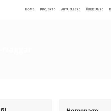
HOME
PROJEKT
AKTUELLES
ÜBER UNS
R
el-Naggar
fil
Homepage