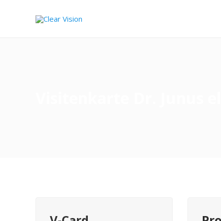
Visitenkarte Dr. Junus 
V-Card
Pro