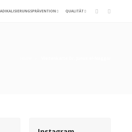
ADIKALISIERUNGSPRÄVENTION
QUALITÄT
Home
Visitenkarte Dr. Junus el-Naggar
Instagram