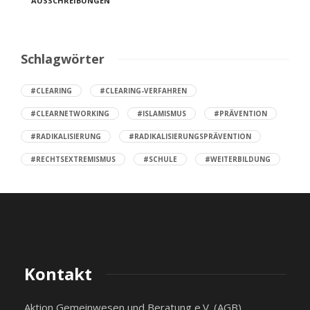
AUSSCHREIBUNGEN
Schlagwörter
#CLEARING
#CLEARING-VERFAHREN
#CLEARNETWORKING
#ISLAMISMUS
#PRÄVENTION
#RADIKALISIERUNG
#RADIKALISIERUNGSPRÄVENTION
#RECHTSEXTREMISMUS
#SCHULE
#WEITERBILDUNG
Kontakt
Aktion Gemeinwesen und Beratung e.V. (AGB)