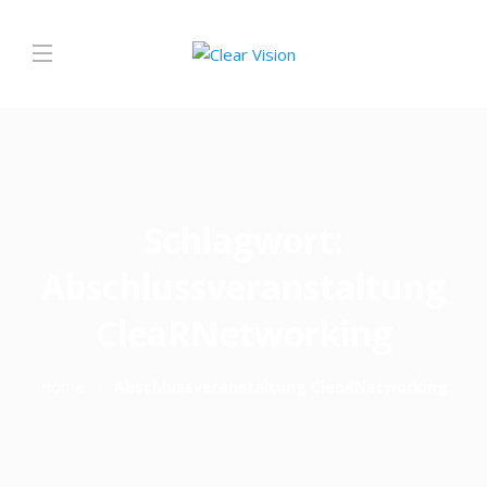
Schlagwort:
Abschlussveranstaltung
CleaRNetworking
Home
Abschlussveranstaltung CleaRNetworking