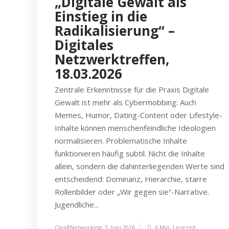
„Digitale Gewalt als
Einstieg in die
Radikalisierung“ –
Digitales
Netzwerktreffen,
18.03.2026
Zentrale Erkenntnisse für die Praxis Digitale
Gewalt ist mehr als Cybermobbing: Auch
Memes, Humor, Dating-Content oder Lifestyle-
Inhalte können menschenfeindliche Ideologien
normalisieren. Problematische Inhalte
funktionieren häufig subtil. Nicht die Inhalte
allein, sondern die dahinterliegenden Werte sind
entscheidend: Dominanz, Hierarchie, starre
Rollenbilder oder „Wir gegen sie“-Narrative.
Jugendliche...
CleaRNetworking
,
5. Juni 2026
6 Min.
Lesezeit