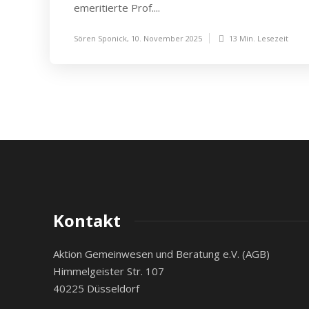
emeritierte Prof....
Sören Sponick
,
10. November 2025
13 Min.
Lesezeit
Kontakt
Aktion Gemeinwesen und Beratung e.V. (AGB)
Himmelgeister Str. 107
40225 Düsseldorf