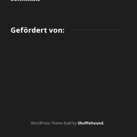
Gefördert von:
WordPress Theme built by
Shufflehound
.