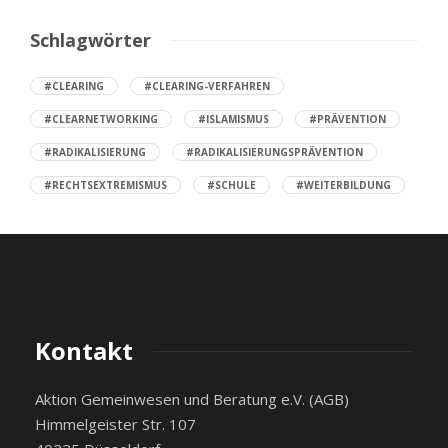
Schlagwörter
#CLEARING
#CLEARING-VERFAHREN
#CLEARNETWORKING
#ISLAMISMUS
#PRÄVENTION
#RADIKALISIERUNG
#RADIKALISIERUNGSPRÄVENTION
#RECHTSEXTREMISMUS
#SCHULE
#WEITERBILDUNG
Kontakt
Aktion Gemeinwesen und Beratung e.V. (AGB)
Himmelgeister Str. 107