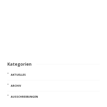
schulisches Personal unter unterschiedlichen Landes-
und Gerichtspraxen handlungssicher agieren kann. Als
Referent:innen waren der emeritierte Prof....
Sören Sponick
,
10. November 2025
13 Min.
Kategorien
AKTUELLES
ARCHIV
AUSSCHREIBUNGEN