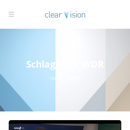
Schlagwort:
WDR
Home
WDR