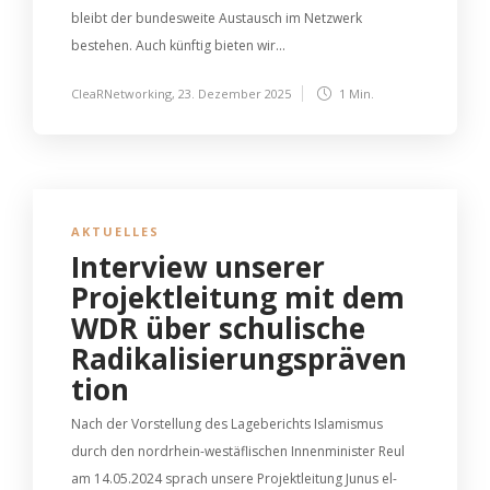
bleibt der bundesweite Austausch im Netzwerk
bestehen. Auch künftig bieten wir...
CleaRNetworking
,
23. Dezember 2025
1 Min.
AKTUELLES
Interview unserer
Projektleitung mit dem
WDR über schulische
Radikalisierungspräven
tion
Nach der Vorstellung des Lageberichts Islamismus
durch den nordrhein-westäflischen Innenminister Reul
am 14.05.2024 sprach unsere Projektleitung Junus el-