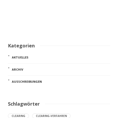
CleaRNetworking
,
12. Februar 2024
7 Min.
Kategorien
AKTUELLES
ARCHIV
AUSSCHREIBUNGEN
Schlagwörter
CLEARING
CLEARING-VERFAHREN