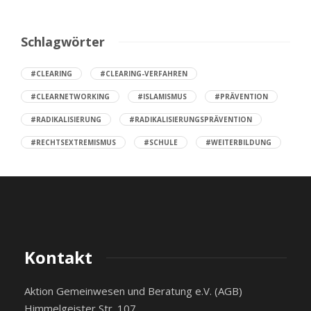
Schlagwörter
#CLEARING
#CLEARING-VERFAHREN
#CLEARNETWORKING
#ISLAMISMUS
#PRÄVENTION
#RADIKALISIERUNG
#RADIKALISIERUNGSPRÄVENTION
#RECHTSEXTREMISMUS
#SCHULE
#WEITERBILDUNG
Kontakt
Aktion Gemeinwesen und Beratung e.V. (AGB)
Himmelgeister Str. 107