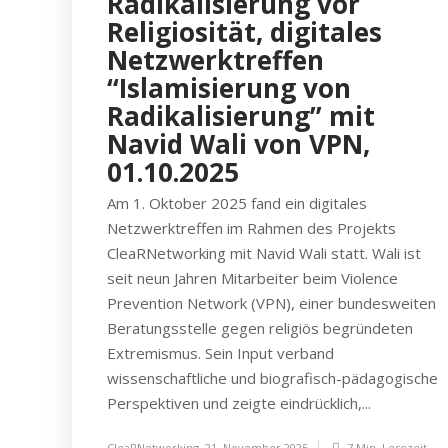
Radikalisierung vor
Religiosität, digitales
Netzwerktreffen
“Islamisierung von
Radikalisierung” mit
Navid Wali von VPN,
01.10.2025
Am 1. Oktober 2025 fand ein digitales
Netzwerktreffen im Rahmen des Projekts
CleaRNetworking mit Navid Wali statt. Wali ist
seit neun Jahren Mitarbeiter beim Violence
Prevention Network (VPN), einer bundesweiten
Beratungsstelle gegen religiös begründeten
Extremismus. Sein Input verband
wissenschaftliche und biografisch-pädagogische
Perspektiven und zeigte eindrücklich,...
CleaRNetworking
,
21. November 2025
7 Min.
Lesezeit