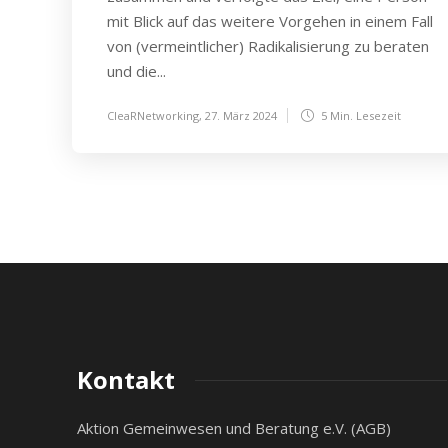
mit Blick auf das weitere Vorgehen in einem Fall
von (vermeintlicher) Radikalisierung zu beraten
und die...
CleaRNetworking
,
27. März 2024
5 Min.
Lesezeit
Kontakt
Aktion Gemeinwesen und Beratung e.V. (AGB)