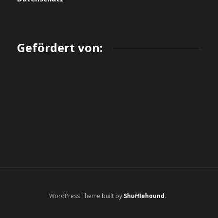
Gefördert von:
WordPress Theme built by
Shufflehound
.