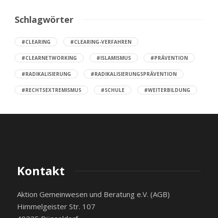
Schlagwörter
#CLEARING
#CLEARING-VERFAHREN
#CLEARNETWORKING
#ISLAMISMUS
#PRÄVENTION
#RADIKALISIERUNG
#RADIKALISIERUNGSPRÄVENTION
#RECHTSEXTREMISMUS
#SCHULE
#WEITERBILDUNG
Kontakt
Aktion Gemeinwesen und Beratung e.V. (AGB)
Himmelgeister Str. 107