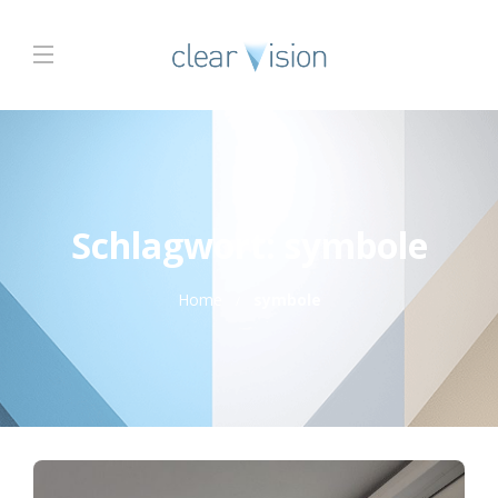
Schlagwort:
symbole
Home
symbole