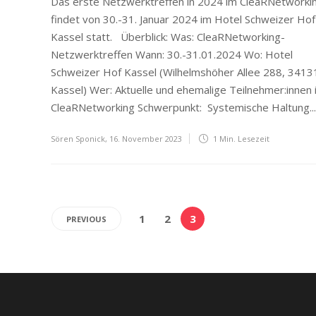
Das erste Netzwerktreffen in 2024 im CleaRNetworki
findet von 30.-31. Januar 2024 im Hotel Schweizer Hof
Kassel statt. Überblick: Was: CleaRNetworking-
Netzwerktreffen Wann: 30.-31.01.2024 Wo: Hotel
Schweizer Hof Kassel (Wilhelmshöher Allee 288, 3413
Kassel) Wer: Aktuelle und ehemalige Teilnehmer:innen 
CleaRNetworking Schwerpunkt: Systemische Haltung...
Sören Sponick
,
16. November 2023
1 Min.
Lesezeit
1
2
3
PREVIOUS