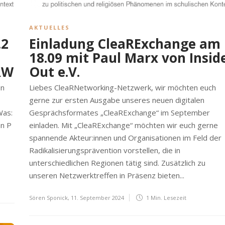
AKTUELLES
.2
Einladung CleaRExchange am
18.09 mit Paul Marx von Insid
RW
Out e.V.
en
Liebes CleaRNetworking-Netzwerk, wir möchten euch
gerne zur ersten Ausgabe unseres neuen digitalen
Was:
Gesprächsformates „CleaRExchange“ im September
an P
einladen. Mit „CleaRExchange“ möchten wir euch gerne
spannende Akteur:innen und Organisationen im Feld der
Radikalisierungsprävention vorstellen, die in
unterschiedlichen Regionen tätig sind. Zusätzlich zu
unseren Netzwerktreffen in Präsenz bieten...
Sören Sponick
,
11. September 2024
1 Min.
Lesezeit