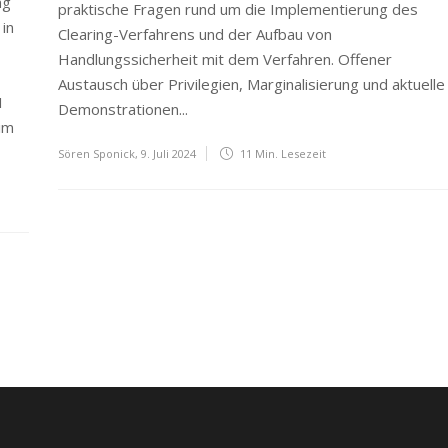
ng
praktische Fragen rund um die Implementierung des
 in
Clearing-Verfahrens und der Aufbau von
Handlungssicherheit mit dem Verfahren. Offener
Austausch über Privilegien, Marginalisierung und aktuelle
1
Demonstrationen...
im
Sören Sponick
,
9. Juli 2024
11 Min.
Lesezeit