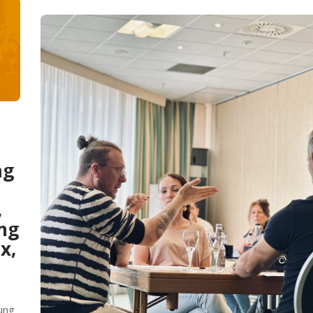
ag
,
ng
x,
gung