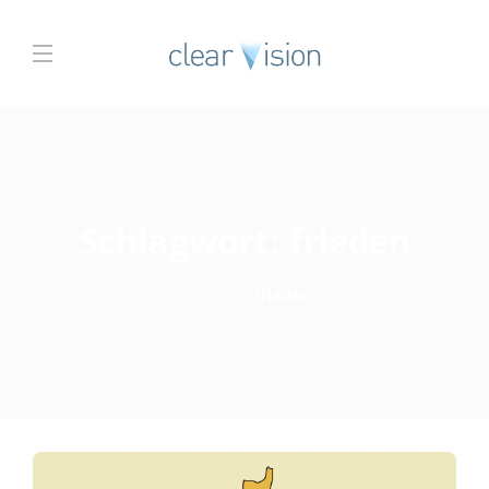
Schlagwort:
frieden
Home
frieden