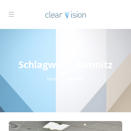
Schlagwort:
Ramnitz
Home
Ramnitz