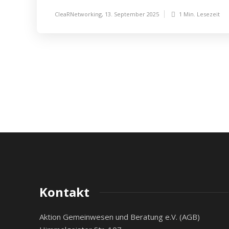
CleaRNetworking
,
13. September 2025
1 Min.
Lesezeit
Kontakt
Aktion Gemeinwesen und Beratung e.V. (AGB)