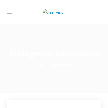
Schlagwort:
Särkenbcen
Home
Särkenbcen