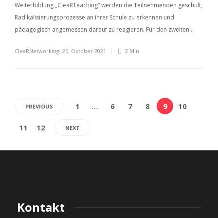
Weiterbildung „CleaRTeaching“ werden die Teilnehmenden geschult,
Radikalisierungsprozesse an ihrer Schule zu erkennen und
pädagogisch angemessen darauf zu reagieren. Für den zweiten...
CleaRNetworking
,
26. Oktober 2021
2 Min.
1
…
6
7
8
9
10
PREVIOUS
11
12
NEXT
Kontakt