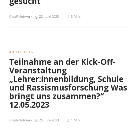
gesucht
CleaRNetworking
,
22. Juni 2023
3 Min.
AKTUELLES
Teilnahme an der Kick-Off-
Veranstaltung
„Lehrer:innenbildung, Schule
und Rassismusforschung Was
bringt uns zusammen?“
12.05.2023
CleaRNetworking
,
20. Juni 2023
1 Min.