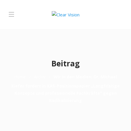
Beitrag
Home
Archiv
Wir in den Medien: Dr. Michael
Kiefer fordert in KAS-Positionspapier „Langfristige
Konzepte und professionelle Fachkräfte“ gegen
Radikalisierung