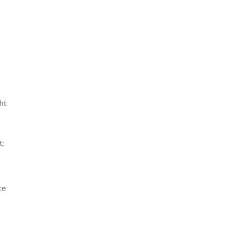
ht
t;
te