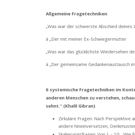
Allgemeine Fragetechniken
:
„Was war der schwerste Abschied deines 
à „Der mit meiner Ex-Schwiegermutter
„Was war das glücklichste Wiedersehen de
à „Der gemeinsame Gedankenaustausch im 
6 systemische Fragetechniken im Kont
anderen Menschen zu verstehen, schaue 
sehnt.“ (Khalil Gibran)
Zirkuläre Fragen: Nach Perspektive a
andere hineinversetzen, Denkmuster
Skalierungsfragen: Von 1 – 10; „Wie 