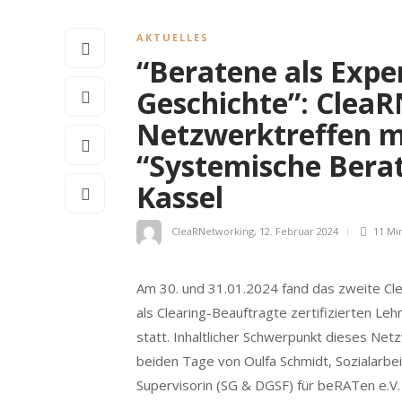
AKTUELLES
“Beratene als Expe
Geschichte”: Clea
Netzwerktreffen 
“Systemische Beratu
Kassel
CleaRNetworking
,
12. Februar 2024
11 Mi
Am 30. und 31.01.2024 fand das zweite C
als Clearing-Beauftragte zertifizierten Leh
statt. Inhaltlicher Schwerpunkt dieses Ne
beiden Tage von Oulfa Schmidt, Sozialarbei
Supervisorin (SG & DGSF) für beRATen e.V.