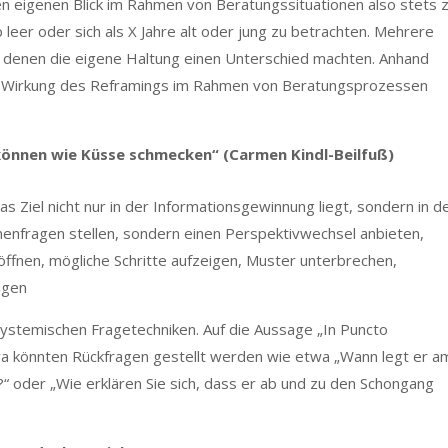
den eigenen Blick im Rahmen von Beratungssituationen also stets 
lb leer oder sich als X Jahre alt oder jung zu betrachten. Mehrere
n denen die eigene Haltung einen Unterschied machten. Anhand
ie Wirkung des Reframings im Rahmen von Beratungsprozessen
können wie Küsse schmecken“ (Carmen Kindl-Beilfuß)
s Ziel nicht nur in der Informationsgewinnung liegt, sondern in d
nnenfragen stellen, sondern einen Perspektivwechsel anbieten,
öffnen, mögliche Schritte aufzeigen, Muster unterbrechen,
agen
ystemischen Fragetechniken. Auf die Aussage „In Puncto
wa könnten Rückfragen gestellt werden wie etwa „Wann legt er a
 oder „Wie erklären Sie sich, dass er ab und zu den Schongang