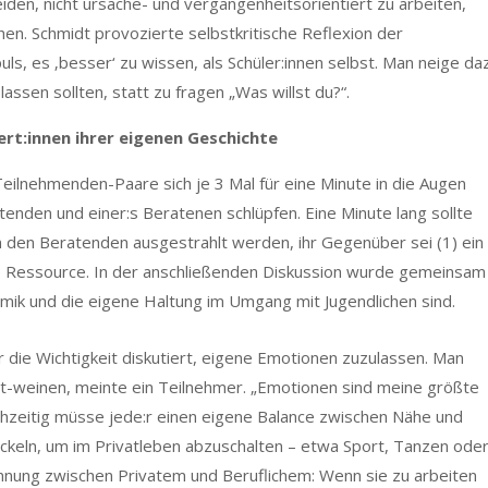
den, nicht ursache- und vergangenheitsorientiert zu arbeiten,
en. Schmidt provozierte selbstkritische Reflexion der
s, es ‚besser‘ zu wissen, als Schüler:innen selbst. Man neige da
assen sollten, statt zu fragen „Was willst du?“.
rt:innen ihrer eigenen Geschichte
eilnehmenden-Paare sich je 3 Mal für eine Minute in die Augen
atenden und einer:s Beratenen schlüpfen. Eine Minute lang sollte
n den Beratenden ausgestrahlt werden, ihr Gegenüber sei (1) ein
ne Ressource. In der anschließenden Diskussion wurde gemeinsam
 Mimik und die eigene Haltung im Umgang mit Jugendlichen sind.
ie Wichtigkeit diskutiert, eigene Emotionen zuzulassen. Man
mit-weinen, meinte ein Teilnehmer. „Emotionen sind meine größte
chzeitig müsse jede:r einen eigene Balance zwischen Nähe und
ckeln, um im Privatleben abzuschalten – etwa Sport, Tanzen ode
nnung zwischen Privatem und Beruflichem: Wenn sie zu arbeiten