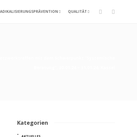
ADIKALISIERUNGSPRÄVENTION
QUALITÄT
-Netzwerktreffen mit dem Schwerpunkt “Systemische
Beratung”, 30.01.24 – 31.01.24, Kassel
Kategorien
AKTUELLES