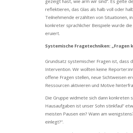
gezeigt hast, wie arm wir sind“. Es gelte 
reflektieren, das Glas als halb voll oder ha
Teilnehmende erzählten von Situationen, i
konkreter sprachlicher Beispiele wurde d
eruiert.
Systemische Fragetechniken: „Fragen 
Grundsatz systemischer Fragen ist, dass da
Intervention. Wir wollten keine Reporter:i
offene Fragen stellen, neue Sichtweisen er
Ressourcen aktivieren und Motive hinterfr
Die Gruppe widmete sich dann konkreten s
Hausaufgaben ist unser Sohn stinkfaul“ et
meisten Pausen ein? Wann am wenigstens?“
einlegt?“.