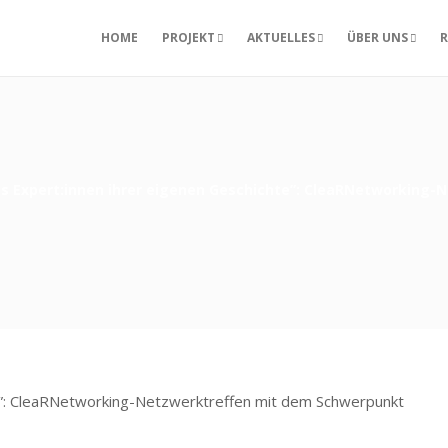
HOME
PROJEKT
AKTUELLES
ÜBER UNS
R
ls Expert:innen ihrer eigenen Geschichte”: CleaRNetworking