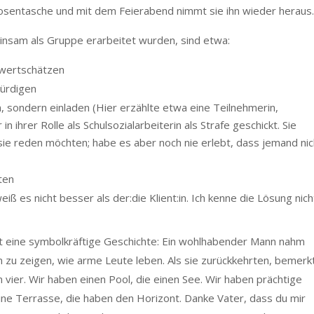
e Hosentasche und mit dem Feierabend nimmt sie ihn wieder heraus.
nsam als Gruppe erarbeitet wurden, sind etwa:
wertschätzen
ürdigen
, sondern einladen (Hier erzählte etwa eine Teilnehmerin,
n ihrer Rolle als Schulsozialarbeiterin als Strafe geschickt. Sie
 sie reden möchten; habe es aber noch nie erlebt, dass jemand nic
ten
iß es nicht besser als der:die Klient:in. Ich kenne die Lösung nich
 eine symbolkräftige Geschichte: Ein wohlhabender Mann nahm
m zu zeigen, wie arme Leute leben. Als sie zurückkehrten, bemerk
 vier. Wir haben einen Pool, die einen See. Wir haben prächtige
ine Terrasse, die haben den Horizont. Danke Vater, dass du mir