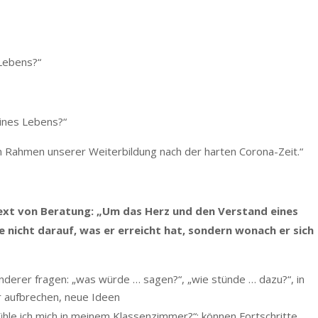
Lebens?“
ines Lebens?“
Rahmen unserer Weiterbildung nach der harten Corona-Zeit.“
ext von Beratung: „Um das Herz und den Verstand eines
nicht darauf, was er erreicht hat, sondern wonach er sich
nderer fragen: „was würde … sagen?“, „wie stünde … dazu?“, in
 aufbrechen, neue Ideen
fühle ich mich in meinem Klassenzimmer?“; können Fortschritte,