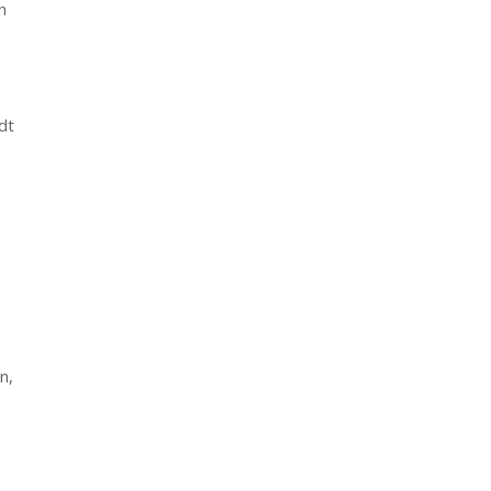
n
dt
n,