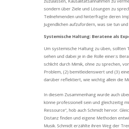
zuzulassen, Kausalitätsannahmen zu vermei
sondern über Ziele und Lösungen zu sprech
Teilnehmenden und hinterfragte deren Impul
Jugendlichen aufzufordern, was sie tun und l
Systemische Haltung: Beratene als Expe
Um systemische Haltung zu üben, sollten T
sehen und dabei je in die Rolle einer:s Ber
schlicht durch Mimik, ohne zu sprechen, vo
Problem, (2) bemitleidenswert und (3) ei
darüber reflektiert, wie wichtig allein die
In diesem Zusammenhang wurde auch über d
könne professionell sein und gleichzeitig 
Ressource“, hob auch Schmidt hervor. Glei
Distanz finden und eigene Methoden entwi
Musik. Schmidt erzählte ihren Weg der Tre