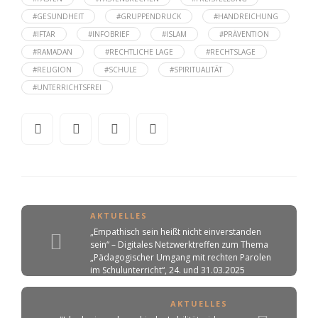
#GESUNDHEIT
#GRUPPENDRUCK
#HANDREICHUNG
#IFTAR
#INFOBRIEF
#ISLAM
#PRÄVENTION
#RAMADAN
#RECHTLICHE LAGE
#RECHTSLAGE
#RELIGION
#SCHULE
#SPIRITUALITÄT
#UNTERRICHTSFREI
AKTUELLES
„Empathisch sein heißt nicht einverstanden
sein“ – Digitales Netzwerktreffen zum Thema
„Pädagogischer Umgang mit rechten Parolen
im Schulunterricht“, 24. und 31.03.2025
AKTUELLES