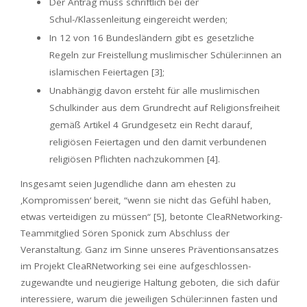
Der Antrag muss schriftlich bei der
Schul-/Klassenleitung eingereicht werden;
In 12 von 16 Bundesländern gibt es gesetzliche
Regeln zur Freistellung muslimischer Schüler:innen an
islamischen Feiertagen [3];
Unabhängig davon ersteht für alle muslimischen
Schulkinder aus dem Grundrecht auf Religionsfreiheit
gemäß Artikel 4 Grundgesetz ein Recht darauf,
religiösen Feiertagen und den damit verbundenen
religiösen Pflichten nachzukommen [4].
Insgesamt seien Jugendliche dann am ehesten zu
‚Kompromissen‘ bereit, “wenn sie nicht das Gefühl haben,
etwas verteidigen zu müssen“ [5], betonte CleaRNetworking-
Teammitglied Sören Sponick zum Abschluss der
Veranstaltung. Ganz im Sinne unseres Präventionsansatzes
im Projekt CleaRNetworking sei eine aufgeschlossen-
zugewandte und neugierige Haltung geboten, die sich dafür
interessiere, warum die jeweiligen Schüler:innen fasten und