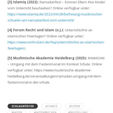
[3] Islamiq (2022):
Ramadanfest – Können Eltern ihre Kinder
vom Unterricht beurlauben? Online verfügbar unter:
https://www.islamiq.de/2022/04/28/befreiung-muslimischer-
schueler-am-ramadanfest-vom-unterricht/
[4] Forum Recht und Islam (o.J.):
Unterrichtsfrei an
islamischen Feiertagen? Online verfügbar unter:
https://www.recht-islam.de/faq/unterrichtsfrei-an-islamischen-
feiertagen/
.
[5] Muslimische Akademie Heidelberg (2025):
RAMADAN
– Umgang mit dem Fastenmonat im Kontext Schule. Online
verfügbar unter: https://www.muslimische-akademie-
heidelberg.de/veranstaltungen/ramadan-umgang-mit-dem-
fastenmonat-in-der-schule.
SCHLAGWÖRTER
#CHANCE
#ELTERN
#FASTEN
#FASTENBRECHEN
#FREISTELLUNG