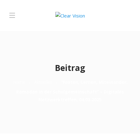
Beitrag
Home
Aktuelles
“Fasten, Lernen, Miteinander:
Ramadan in der Schulgemeinschaft” – Digitales
Netzwerktreffen, 04.03.2025