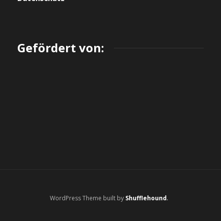
Gefördert von:
WordPress Theme built by
Shufflehound
.